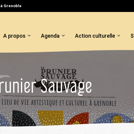
l à Grenoble
A propos
Agenda
Action culturelle
S
runier Sauvage