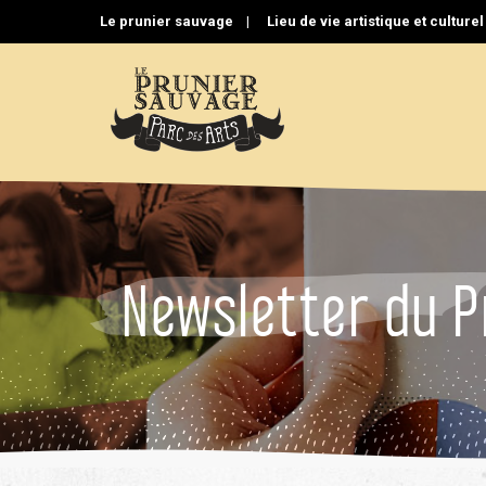
Aller
Le prunier sauvage |
Lieu de vie artistique et culture
au
contenu
Newsletter du P