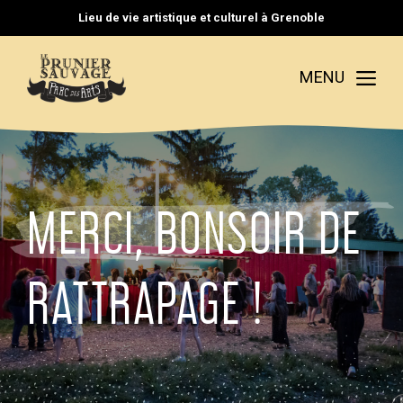
Aller
Lieu de vie artistique et culturel à Grenoble
au
contenu
Me
MENU
MERCI, BONSOIR DE
RATTRAPAGE !