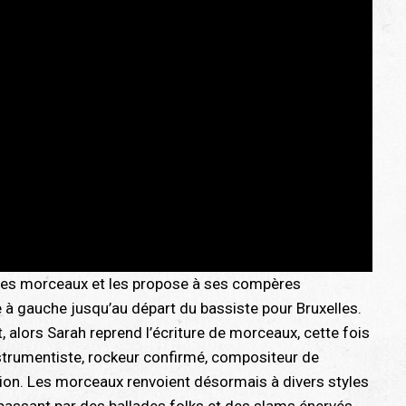
des morceaux et les propose à ses compères
te à gauche jusqu’au départ du bassiste pour Bruxelles.
nt, alors Sarah reprend l’écriture de morceaux, cette fois
instrumentiste, rockeur confirmé, compositeur de
tion. Les morceaux renvoient désormais à divers styles
n passant par des ballades folks et des slams énervés