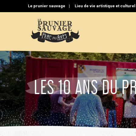
Aller
Le prunier sauvage |
Lieu de vie artistique et culture
au
contenu
LES 10 ANS DU P