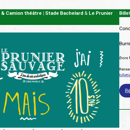
 & Camion théâtre | Stade Bachelard
&
Le Prunier
Bille
Conc
Burni
(hors 
Rensei
billet
Ré