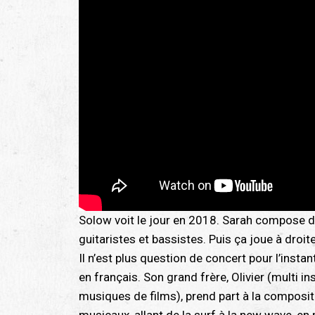
Solow voit le jour en 2018. Sarah compose 
guitaristes et bassistes. Puis ça joue à droi
Il n’est plus question de concert pour l’insta
en français. Son grand frère, Olivier (multi 
musiques de films), prend part à la composi
musicaux, allant de la surf à la new wave, e