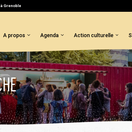
l à Grenoble
A propos
Agenda
Action culturelle
S
CHE