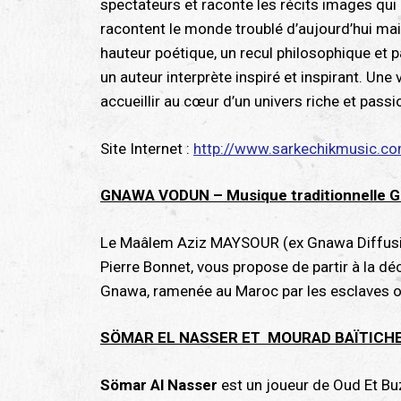
spectateurs et raconte les récits images qui 
racontent le monde troublé d’aujourd’hui mai
hauteur poétique, un recul philosophique et p
un auteur interprète inspiré et inspirant. Une
accueillir au cœur d’un univers riche et passi
Site Internet :
http://www.sarkechikmusic.c
GNAWA VODUN – Musique traditionnelle 
Le Maâlem Aziz MAYSOUR (ex Gnawa Diffusion
Pierre Bonnet, vous propose de partir à la d
Gnawa, ramenée au Maroc par les esclaves ori
SÖMAR EL NASSER ET MOURAD BAÏTICHE –
Sömar Al Nasser
est un joueur de Oud Et Bu