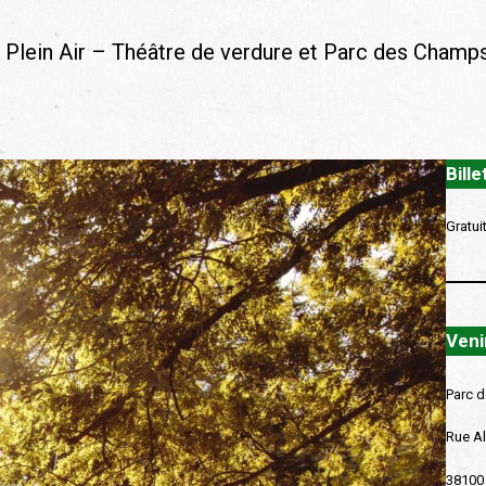
Plein Air – Théâtre de verdure et Parc des Champ
Bille
Gratui
Venir
Parc d
Rue Al
38100