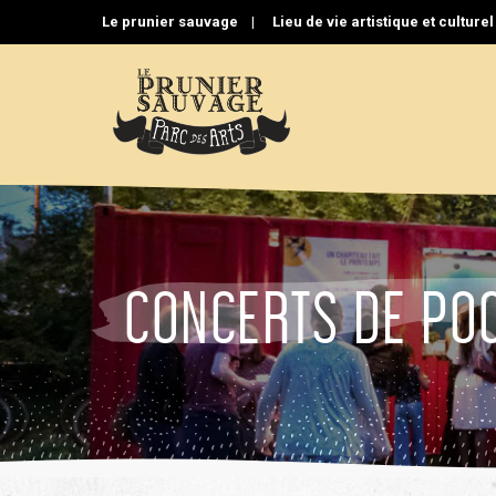
Aller
Le prunier sauvage |
Lieu de vie artistique et culture
au
contenu
CONCERTS DE PO