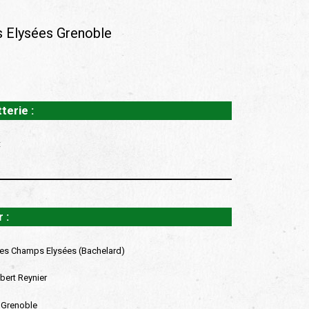
s Elysées Grenoble
tterie :
t
 :
es Champs Elysées (Bachelard)
bert Reynier
 Grenoble