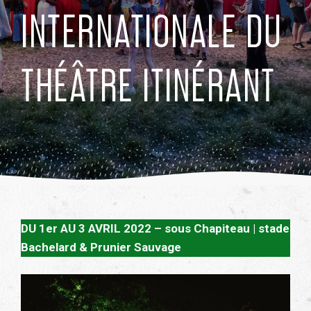
INTERNATIONALE DU
THÉÂTRE ITINÉRANT
DU 1er AU 3 AVRIL 2022 – sous Chapiteau | stade
Bachelard
& Prunier Sauvage