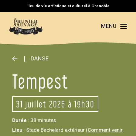
Aller
Lieu de vie artistique et culturel à Grenoble
au
contenu
Me
MENU
DANSE
Tempest
31
juillet 2026 à 19h30
Durée
: 38 minutes
Lieu
: Stade Bachelard extérieur
(Comment venir