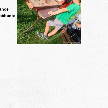
fance
abitants