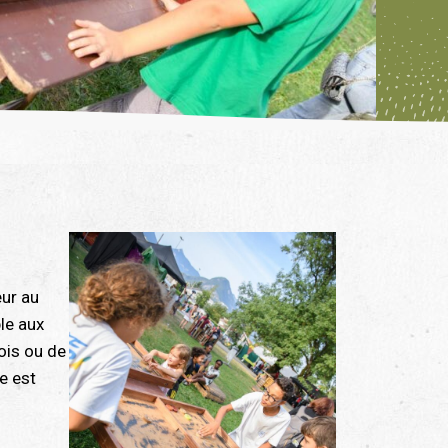
eur au
le aux
bois ou de
e est