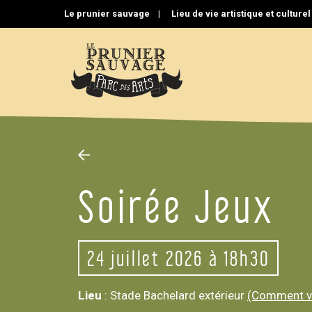
Aller
Le prunier sauvage |
Lieu de vie artistique et culture
au
contenu
Soirée Jeux
24
juillet 2026 à 18h30
Lieu
: Stade Bachelard extérieur
(Comment ve