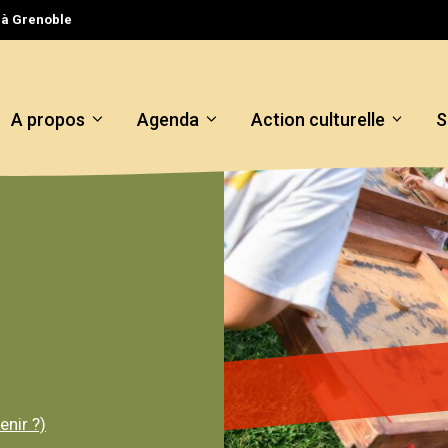
l à Grenoble
A propos
Agenda
Action culturelle
S
nir ?)