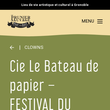
Aller
Lieu de vie artistique et culturel à Grenoble
au
contenu
Me
MENU
CLOWNS
Cie Le Bateau de
papier –
FESTIVAL DU